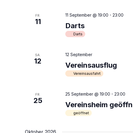
u
i
c
c
11 September @ 19:00
-
23:00
FR.
h
11
h
Darts
e
t
n
Darts
a
e
c
n
h
12 September
SA.
,
12
V
Vereinsausflug
N
e
a
Vereinsausfahrt
r
v
a
i
n
25 September @ 19:00
-
23:00
FR.
g
s
25
Vereinsheim geöffn
a
t
a
geöffnet
t
l
i
t
o
Oktober 2026