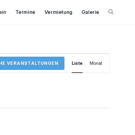
ein
Termine
Vermietung
Galerie
V
HE VERANSTALTUNGEN
Liste
Monat
e
r
a
n
s
t
a
l
t
u