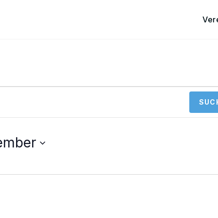
Ver
SUC
ember