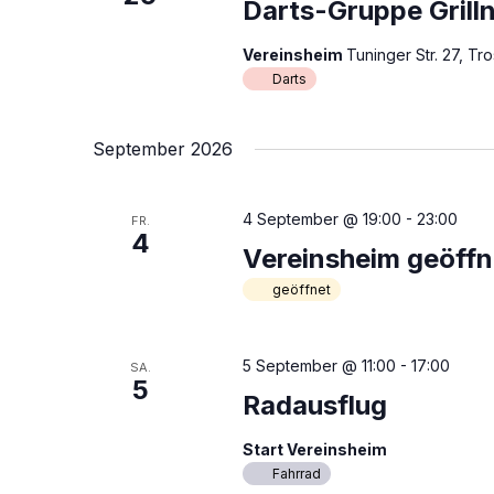
w
Darts-Gruppe Grill
s
u
ä
s
n
Vereinsheim
Tuninger Str. 27, T
h
e
Darts
g
l
l
e
e
w
n
o
n
September 2026
.
r
S
t
u
4 September @ 19:00
-
23:00
FR.
e
4
c
Vereinsheim geöffn
i
h
n
geöffnet
e
g
u
e
n
b
5 September @ 11:00
-
17:00
SA.
5
e
d
Radausflug
n
A
.
Start Vereinsheim
n
S
Fahrrad
s