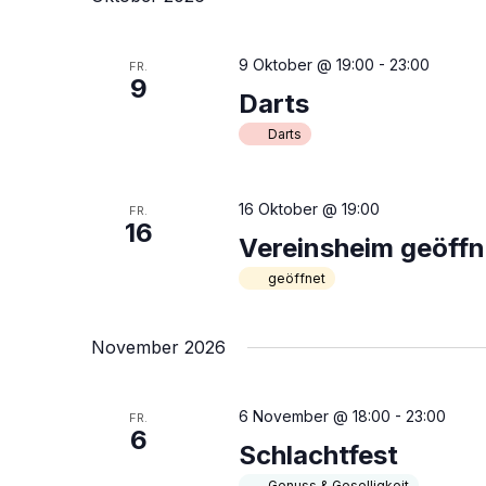
u
n
n
g
9 Oktober @ 19:00
-
23:00
FR.
9
e
Darts
n
Darts
S
c
h
16 Oktober @ 19:00
FR.
l
16
Vereinsheim geöffn
ü
geöffnet
s
s
e
November 2026
l
w
o
6 November @ 18:00
-
23:00
FR.
6
r
Schlachtfest
t
Genuss & Geselligkeit