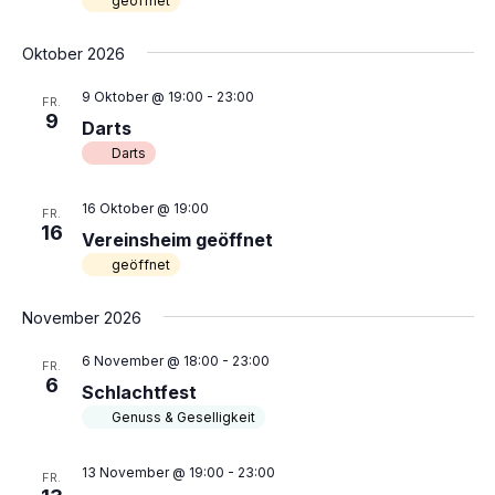
geöffnet
i
c
o
h
Oktober 2026
n
t
9 Oktober @ 19:00
-
23:00
FR.
e
9
Darts
n
Darts
,
N
16 Oktober @ 19:00
FR.
16
a
Vereinsheim geöffnet
geöffnet
v
i
November 2026
g
a
6 November @ 18:00
-
23:00
FR.
6
Schlachtfest
t
Genuss & Geselligkeit
i
o
13 November @ 19:00
-
23:00
FR.
n