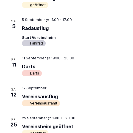
g
.
geöffnet
n
A
g
n
5 September @ 11:00
-
17:00
SA.
e
s
5
Radausflug
n
i
Start Vereinsheim
S
c
Fahrrad
u
h
t
c
11 September @ 19:00
-
23:00
FR.
e
h
11
Darts
n
e
Darts
-
u
N
12 September
n
SA.
a
12
Vereinsausflug
d
v
Vereinsausfahrt
A
i
n
g
25 September @ 19:00
-
23:00
FR.
s
a
25
Vereinsheim geöffnet
t
i