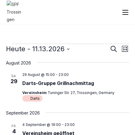
Heute
 - 
11.13.2026
V
V
S
L
u
e
e
i
D
c
r
August 2026
s
r
a
h
t
a
e
t
a
29 August @ 15:00
-
23:00
e
SA.
n
u
29
n
Darts-Gruppe Grillnachmittag
s
m
s
t
Vereinsheim
Tuninger Str. 27, Trossingen, Germany
w
t
Darts
a
ä
a
l
h
September 2026
l
t
l
u
t
4 September @ 19:00
-
23:00
e
FR.
n
4
u
n
Vereinsheim geöffnet